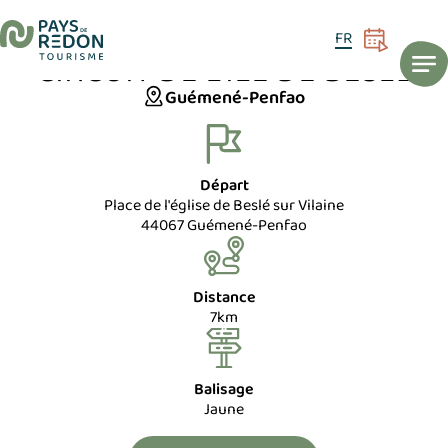
ACCUEIL
ITINÉRAIRES
Circuit de l’Ile de Beslé
PÉDESTRE
FR
CIRCUIT DE L'ILE DE BESLÉ
Guémené-Penfao
Départ
Place de l'église de Beslé sur Vilaine
44067 Guémené-Penfao
Distance
7km
Balisage
Jaune