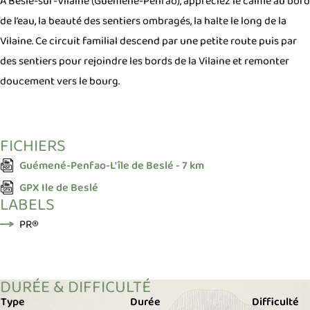
A Beslé-sur-Vilaine (Guémené-Penfao), appréciez le calme au bord
de l’eau, la beauté des sentiers ombragés, la halte le long de la
Vilaine. Ce circuit familial descend par une petite route puis par
des sentiers pour rejoindre les bords de la Vilaine et remonter
doucement vers le bourg.
FICHIERS
(S'ouvre dans un nouv
Guémené-Penfao-L'île de Beslé - 7 km
(S'ouvre dans un nouvel onglet)
GPX Ile de Beslé
LABELS
PR®
DURÉE & DIFFICULTÉ
Type
Durée
Difficulté