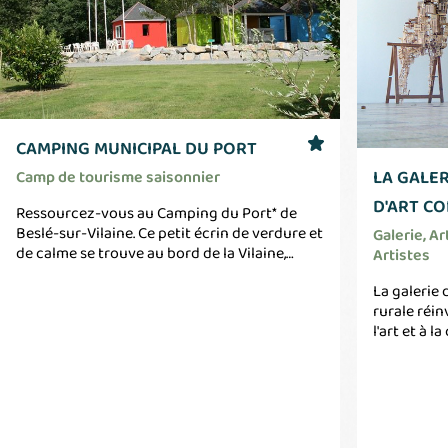
CAMPING MUNICIPAL DU PORT
LA GALER
Camp de tourisme saisonnier
D'ART C
Ressourcez-vous au Camping du Port* de
Beslé-sur-Vilaine. Ce petit écrin de verdure et
Galerie, A
de calme se trouve au bord de la Vilaine,
Artistes
l'endroit idéal pour une escale ou de vraies
La galerie 
vacances. A deux pas des commodités du
rurale réin
bourg et de la gare, profitez des activités à
l'art et à 
proximité : halte nautique, chemin de halage,
Beslé, comm
terrain de tennis, terrain de foot, terrain
par quatre
multi-sports, randonnées, pêche, vélo, jeux
d'expérienc
pour enfants à la "Prairie de la Vilaine". Venez
contempora
découvrir nos 3 hébergements insolites : 2
culturel, l
Campétoiles (La Compostelle et la