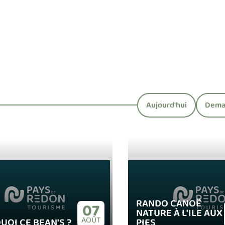
Aujourd'hui
Dema
(S'ouvre dans un
(S
RANDO CANOË
07
NATURE À L'ILE AUX
AOÛT
QUOI CE BEAN'S ?
PIES