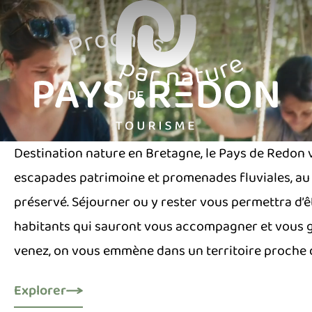
Destination nature en Bretagne, le Pays de Redon vo
escapades patrimoine et promenades fluviales, au 
préservé.
Séjourner ou y rester vous permettra d’êtr
habitants qui sauront vous accompagner et vous gu
venez, on vous emmène dans un territoire proche d
Explorer
(S'ouvre dans un nouvel onglet)