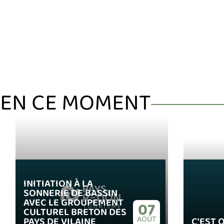
EN CE MOMENT
INITIATION À LA
SONNERIE DE BASSIN
AVEC LE GROUPEMENT
07
CULTUREL BRETON DES
AOÛT
PAYS DE VILAINE
C'EST 