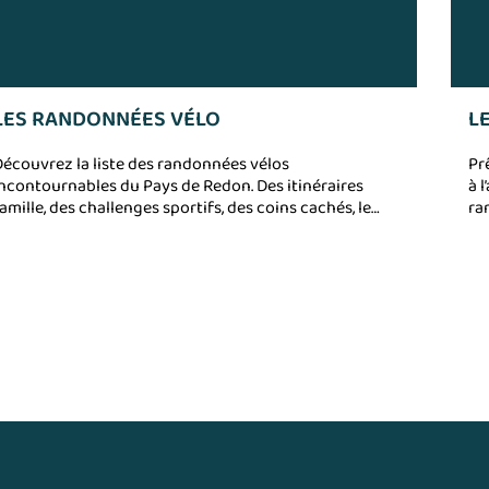
LES RANDONNÉES VÉLO
L
écouvrez la liste des randonnées vélos
Pr
ncontournables du Pays de Redon. Des itinéraires
à 
amille, des challenges sportifs, des coins cachés, le
ra
ays de Redon est à votre portée.