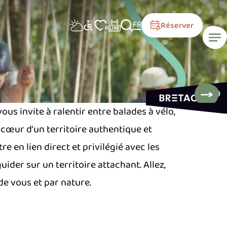
FR
Réserver
0
Île aux pies - Georges Engel
us invite à ralentir entre balades à vélo,
cœur d’un territoire authentique et
e en lien direct et privilégié avec les
ider sur un territoire attachant.
Allez,
e vous et par nature.