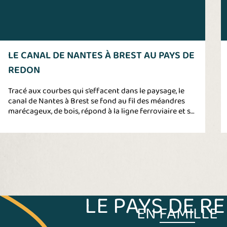
LE CANAL DE NANTES À BREST AU PAYS DE
REDON
Tracé aux courbes qui s’effacent dans le paysage, le
canal de Nantes à Brest se fond au fil des méandres
marécageux, de bois, répond à la ligne ferroviaire et se
joue des contrastes entre modernité et traditions.
LE PAYS DE R
EN FAMILLE