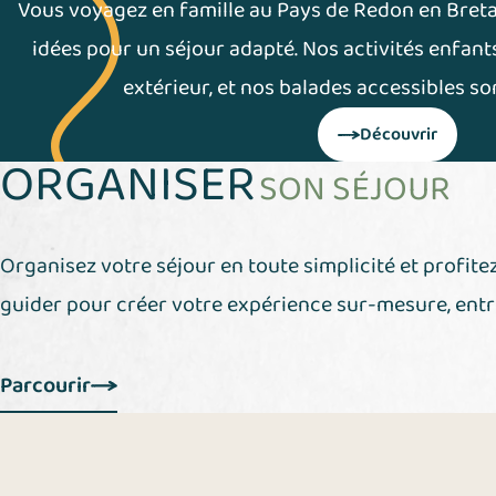
Vous voyagez en famille au Pays de Redon en Breta
idées pour un séjour adapté. Nos activités enfants
extérieur, et nos balades accessibles so
Découvrir
(S'ouvre dans 
ORGANISER
SON SÉJOUR
Organisez votre séjour en toute simplicité et profit
guider pour créer votre expérience sur-mesure, entre
Parcourir
(S'ouvre dans un nouvel onglet)