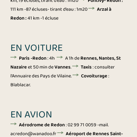
km, 19 écluses, tirant d’eau : 1m20
Pontivy- Redon :
111 km -87 écluses- tirant d’eau : 1m20
Arzal à
Redon :
41 km -1 écluse
EN VOITURE
Paris -Redon
: 4h
A 1h de
Rennes, Nantes, St
Nazaire
et 50 min de
Vannes
.
Taxis
: consulter
l’Annuaire des Pays de Vilaine.
Covoiturage
:
Blablacar.
EN AVION
Aérodrome de Redon
: 02 99 71 0059 -mail.
acredon@wanadoo.fr
Aéroport de Rennes Saint-