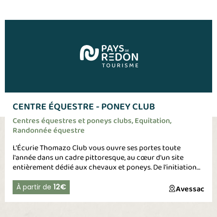
CENTRE ÉQUESTRE - PONEY CLUB
Centres équestres et poneys clubs, Equitation,
Randonnée équestre
L’Écurie Thomazo Club vous ouvre ses portes toute
l'année dans un cadre pittoresque, au cœur d'un site
entièrement dédié aux chevaux et poneys. De l'initiation
(dès 2 ans) à la compétition, nos moniteurs vous
accompagnent à la découverte d'un sport unique, au
À partir de
12€
Avessac
contact de l'animal, et soutiennent vos projets sportifs.
Plaisir, nature et sport, une parfaite combinaison pour
100% de satisfaction ! Centre équestre labellisé : Label