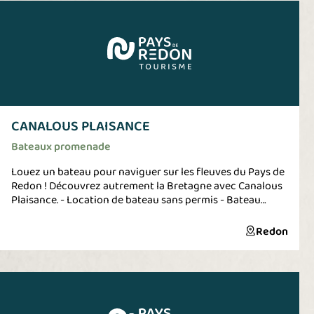
sur les grands-canoës 18 places, mais également en
famille ou entre amis 10 et 6 places, canoës 2 et 3 places,
kayaks ; en location à la 1/2 journée, journée, week-end ;
dans le grand site naturel de la Vallée de l'Oust, à l' île aux
Pies, sur la rive morbihannaise. Nouveau : location de
pédalos pour 4 personnes, voir 5 si enfants. Tarif : 20€
l’heure et 30 € les 2 heures. - 1/2 journée : entre 10h et
14h00 ou 14h et 18h - Journée : entre 10h et 18h
CANALOUS PLAISANCE
Bateaux promenade
Louez un bateau pour naviguer sur les fleuves du Pays de
Redon ! Découvrez autrement la Bretagne avec Canalous
Plaisance. - Location de bateau sans permis - Bateau
habitable entièrement équipé
Redon