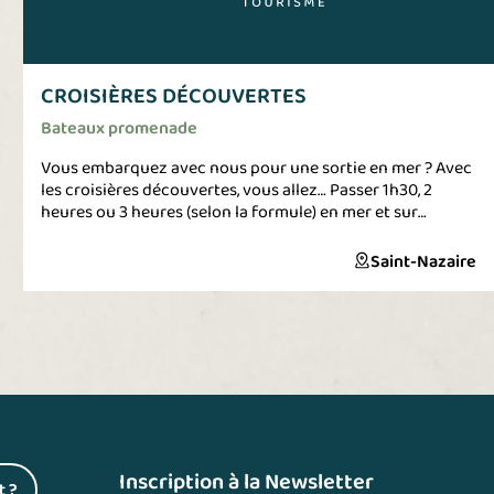
CROISIÈRES DÉCOUVERTES
Bateaux promenade
Vous embarquez avec nous pour une sortie en mer ? Avec
les croisières découvertes, vous allez… Passer 1h30, 2
heures ou 3 heures (selon la formule) en mer et sur
l’estuaire : quelle belle façon de profiter d’un après-midi
ou d’une soirée d’été. Vivre une nouvelle expérience, en
Saint-Nazaire
passant non pas sur mais sous le pont de Saint-Nazaire,
ou tout près d’un énorme phare en granit taillé… Prendre
le large jusqu’au premier parc éolien en mer. Vous régaler
pendant ce tour en bateau en prenant des photos : plages,
criques, falaises, mais aussi les chantiers navals et
terminaux portuaires.
Inscription à la Newsletter
t ?