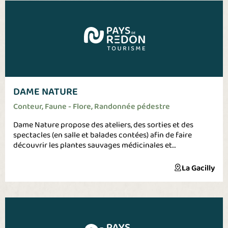
Ecole Française d'Equitation, Label Poney Club de France,
Label Cheval Club de France Moniteurs diplômés d'Etat,
Cours d'équitation dès 2 ans, Randonnées et promenades
à cheval ou à poney, Ethologie, Voltige équestre,
Compétition , Passage de galops
DAME NATURE
Conteur, Faune - Flore, Randonnée pédestre
Dame Nature propose des ateliers, des sorties et des
spectacles (en salle et balades contées) afin de faire
découvrir les plantes sauvages médicinales et
comestibles tant aux adultes qu'aux enfants. Par les
spectacles, Dame Nature propose une autre approche de
La Gacilly
la botanique : plus poétique, plus ludique. Dans les ateliers
et sorties, une part belle est laissée à la pratique.