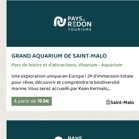
GRAND AQUARIUM DE SAINT-MALO
Parc de loisirs et d'attractions, Vivarium - Aquarium
Une exploration unique en Europe ! 2h d'immersion totale
pour rêver, découvrir et comprendre la biodiversité
marine. Vous serez accueilli par Kean Kermalo,
océanographe qui vous fera découvrir ses collections
animalières (10 000 poissons et coraux répartis en
À partir de
19.9€
Saint-Malo
espèces) à travers univers représentants les mers et
océans du monde. Vous pourrez admirer requins, raies,
tortues.. Dans sa grotte sous-marine, une expérience à
360°. Et en fin de visite, il vous invitera à vivre une
expérience inédite dans sa base sous-marine émeraude:
Expédition Nautibus. Vous descendrez à 300m de