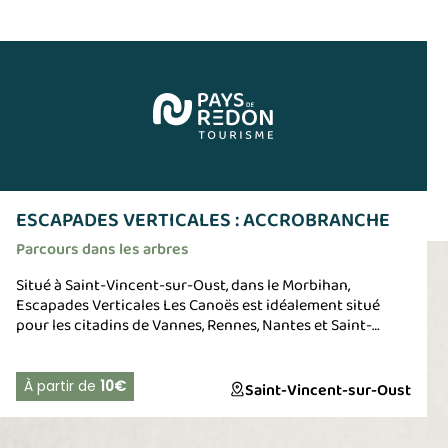
ESCAPADES VERTICALES : ACCROBRANCHE
Parcours dans les arbres
Situé à Saint-Vincent-sur-Oust, dans le Morbihan,
Escapades Verticales Les Canoës est idéalement situé
pour les citadins de Vannes, Rennes, Nantes et Saint-
Nazaire qui veulent respirer le grand air ! D'avril à octobre,
pagayer sur les rivières du pays de Redon (l'Oust, l'Aff, le
canal de Nantes à Brest) et profitez de cette rencontre de
À partir de
10€
Saint-Vincent-sur-Oust
rivières pour faire des boucles. Balades autours des îles,
les marais, l'Oust, le canal de Nantes à Brest, vers Glénac,
La Gacilly, Bains sur Oust, Peillac... Embarquez en groupe