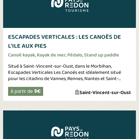
ESCAPADES VERTICALES : LES CANOËS DE
L'ILE AUX PIES
Canoë kayak, Kayak de mer, Pédalo, Stand up paddle
Situé à Saint-Vincent-sur-Oust, dans le Morbihan,
Escapades Verticales Les Canoës est idéalement situé
pour les citadins de Vannes, Rennes, Nantes et Saint-
Nazaire qui veulent respirer le grand air ! D'avril à octobre,
pagayer sur les rivières du pays de Redon (l'Oust, l'Aff, le
À partir de
9€
Saint-Vincent-sur-Oust
canal de Nantes à Brest) et profitez de cette rencontre de
rivières pour faire des boucles. Balades autours des îles,
les marais, l'Oust, le canal de Nantes à Brest, vers Glénac,
La Gacilly, Bains sur Oust, Peillac... Embarquez en groupe
sur les grands-canoës 18 places, mais également en
famille ou entre amis 10 et 6 places, canoës 2 et 3 places,
kayaks ; en location à la 1/2 journée, journée, week-end ;