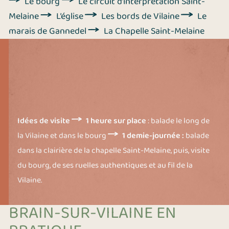
Le bourg
Le circuit d’interprétation Saint-
Melaine
L’église
Les bords de Vilaine
Le
marais de Gannedel
La Chapelle Saint-Melaine
Idées de visite
1 heure sur place
: balade le long de
la Vilaine et dans le bourg
1 demie-journée :
balade
dans la clairière de la chapelle Saint-Melaine, puis, visite
du bourg, de ses ruelles authentiques et au fil de la
Vilaine.
BRAIN-SUR-VILAINE EN