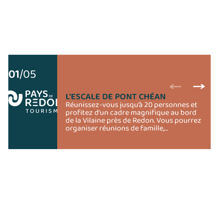
01
/05
L’ESCALE DE PONT CHÉAN
Réunissez-vous jusqu’à 20 personnes et
profitez d’un cadre magnifique au bord
de la Vilaine près de Redon. Vous pourrez
organiser réunions de famille,
cousinades, fêtes et anniversaires. Vous
pourrez profiter du fleuve et du chemin
de halage pour organiser balades en
(S’ouvre dans un nouvel onglet)
(S’ouvre dans un nouvel onglet)
(S’ouvre dans un nouvel onglet)
(S’ouvre dans un nouvel onglet)
kayaks et excursions à pied ou en vélo.