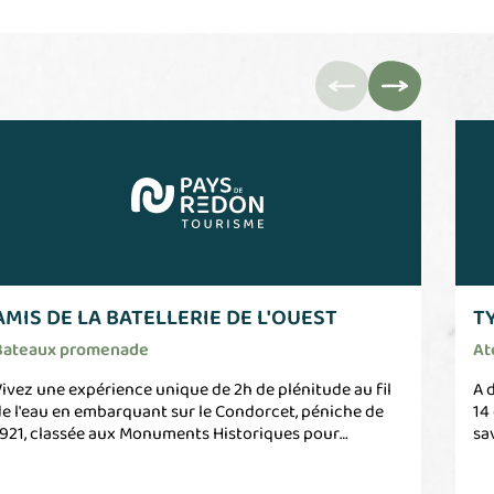
AMIS DE LA BATELLERIE DE L'OUEST
T
Bateaux promenade
At
ivez une expérience unique de 2h de plénitude au fil
A 
e l'eau en embarquant sur le Condorcet, péniche de
14
921, classée aux Monuments Historiques pour
sa
écouvrir l'histoire de la batellerie bretonne et de
va
edon, carrefour fluvio-maritime. 8 personnes au