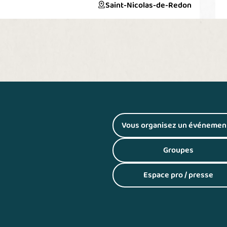
pour retrouver une biodiversité. Location d'audio
m
Saint-Nicolas-de-Redon
guide sur réservation, sur place et à l'Office de
d
Tourisme du Pays de Redon
f
p
P
à
j
Vous organisez un événemen
(S'ouvre dans
Groupes
(S'ouvre dans
Espace pro / presse
(S'ouvre dans