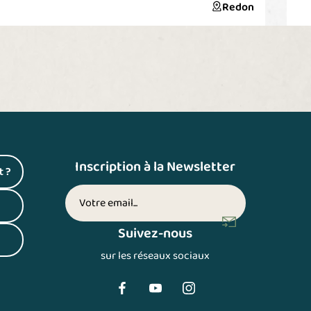
inimum 12 personnes au maximum Tous les mardis
Redon
u 4 Juin au 16 Juillet de 18H à 20H pour la balade
luviale de Redon à Rieux, aller-retour avec collation et
ot possibles, à bord ou à quai, organisés par vos soins.
ossibilité de réserver le bateau pour un groupe de 10
 24 personnes pour une balade sur-mesure en
ournée de 10h à 17h
Inscription à la Newsletter
t ?
 un nouvel onglet)
Votre adresse email (inscription newsletter)
 un nouvel onglet)
Suivez-nous
 un nouvel onglet)
sur les réseaux sociaux