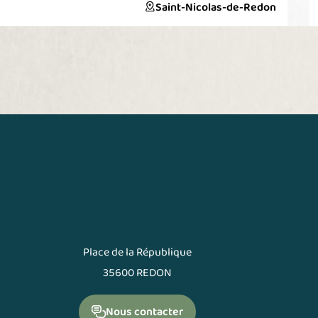
espaces naturels se mêlant aux ruines de bâtiments.
Saint-Nicolas-de-Redon
Au cœur du site, la nature a repris ses droits auprès de
la Grande halle. L'association des Amis du
Transformateurs œuvre pour que le site retrouve sa
fonction naturelle de zone d'expansion des crues. Des
ateliers pédagogiques, visites et sono balades sont
ainsi proposées à deux pas du coeur de ville de Redon !
Place de la République
35600 REDON
Nous contacter