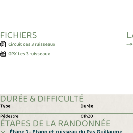
FICHIERS
L
(S'ouvre dans un nouvel onglet)
Circuit des 3 ruisseaux
(S'ouvre dans un nouvel onglet)
GPX Les 3 ruisseaux
DURÉE & DIFFICULTÉ
Type
Durée
Pédestre
01h20
ÉTAPES DE LA RANDONNÉE
Étape 1 - Etang et ruisseau du Pas Guillaume