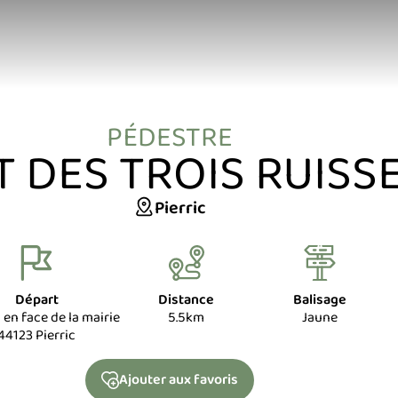
PÉDESTRE
T DES TROIS RUISS
Pierric
Départ
Distance
Balisage
 en face de la mairie
5.5km
Jaune
44123 Pierric
Ajouter
aux favoris