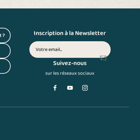
Do
dé
Ak
Do
Inscription à la Newsletter
t ?
 un nouvel onglet)
Votre adresse email (inscription newsletter)
 un nouvel onglet)
Suivez-nous
 un nouvel onglet)
sur les réseaux sociaux