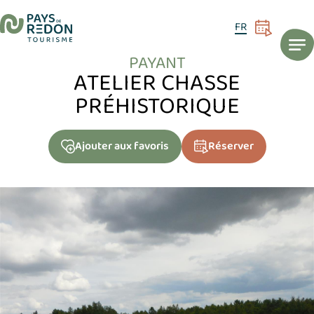
ACCUEIL
AGENDA
Atelier chasse préhistorique
13
FR
AOÛT
PAYANT
ATELIER CHASSE
PRÉHISTORIQUE
Ajouter
aux favoris
Réserver