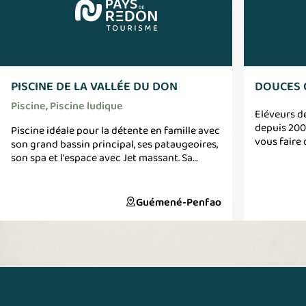
PISCINE DE LA VALLÉE DU DON
DOUCES 
Piscine, Piscine ludique
Eléveurs d
depuis 200
Piscine idéale pour la détente en famille avec
vous faire 
son grand bassin principal, ses pataugeoires,
les produit
son spa et l'espace avec Jet massant. Sa
chèvrerie l
situation idéale permet d'avoir une vue
visite. De 
idéale sur la Vallée du Don. Cours collectif,
mini stage, aquagym, aquabike sont possible.
Guémené-Penfao
N'hésitez pas à vous renseigner.