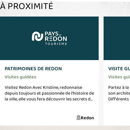
À PROXIMITÉ
PATRIMOINES DE REDON
VISITE G
Visites guidées
Visites gu
Visitez Redon Avec Kristine, redonnaise
Partez à la
depuis toujours et passionnée de l'histoire de
son archite
la ville, elle vous fera découvrir les secrets de
Différents 
Redon. "Visites de la ville de Redon" Grandes,
Sauveur de
petites histoires et coins secrets !
Rue et ses 
Découverte de la "Petite ville au grand
quartier du
Redon
renom" Les thématiques : Abbaye Saint-
Dame, ce qu
Sauveur, les 2 Ports, le monastère des
centre l'an