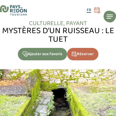
ACCUEIL
AGENDA
Mystères d’un ruisseau : le Tuet
24
FR
AOÛT
CULTURELLE, PAYANT
MYSTÈRES D’UN RUISSEAU : LE
TUET
Ajouter
aux favoris
Réserver