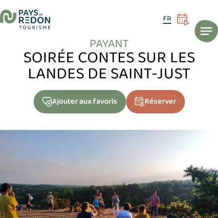
ACCUEIL
AGENDA
Soirée contes sur les landes de Saint-Just
21
FR
AOÛT
PAYANT
SOIRÉE CONTES SUR LES
LANDES DE SAINT-JUST
Ajouter
aux favoris
Réserver