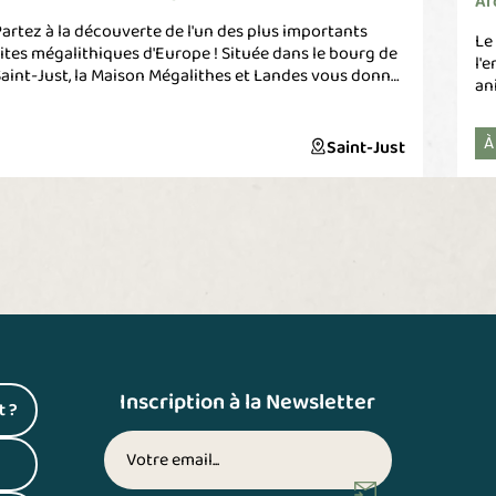
Ar
artez à la découverte de l'un des plus importants
Le
ites mégalithiques d'Europe ! Située dans le bourg de
l'
aint-Just, la Maison Mégalithes et Landes vous donne
an
es clés pour ne rien rater de votre visite des Landes de
no
ojoux : visites commentées, cartes, conseils,
gu
xplications... Une nouvelle exposition permanente et
Saint-Just
À
cl
es expositions temporaires sont disponibles. Pour
ég
une expérience encore plus marquante, ne manquez
loi
urtout pas les ateliers préhistoriques pour éprouver
pr
e mode de vie de nos ancêtres. N'hésitez pas à nous
pe
ontacter.
fa
mo
ré
Na
Inscription à la Newsletter
t ?
 un nouvel onglet)
Votre adresse email (inscription newsletter)
 un nouvel onglet)