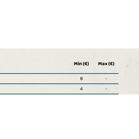
Min (€)
Max (€)
8
-
4
-