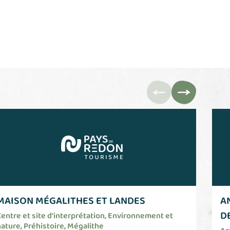
MAISON MÉGALITHES ET LANDES
A
D
entre et site d'interprétation, Environnement et
ature, Préhistoire, Mégalithe