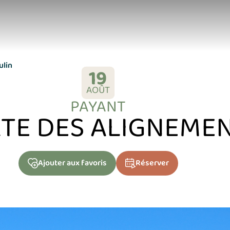
ulin
19
AOÛT
PAYANT
RTE DES ALIGNEME
Ajouter
aux favoris
Réserver