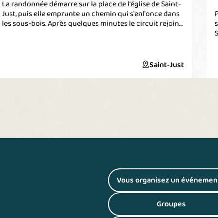
La randonnée démarre sur la place de l'église de Saint-
Just, puis elle emprunte un chemin qui s'enfonce dans
P
les sous-bois. Après quelques minutes le circuit rejoint
s
un paisible petit ruisseau. Le longer sur environ 4 km
S
jusqu'à l'étang du Val qui se découvre soudainement.
l
Le spot idéal pour une journée de pêche et de détente.
C
Le circuit passe devant l'impressionnante paroi
e
Saint-Just
d'escalade. Il est alors possible d'observer les
d
nombreux nénuphars sur l'étang. Après une petite
montée, il est possible d'atteindre le sommet de la
s
corniche qui surplombe l'étang et toute la vallée. La
l
vue est magnifique, un panorama à 360° s'ouvre
c
devant vous ! Au fond, le château du Val, parmi les
arbres. Après une petite pause pour admirer la vue, le
sentier repart par les landes de Cojoux. Au mois de mai,
la lande est fleurie de genêts d'un jaune éclatant. Tout
au long du sentier retour sont disséminés des
mégalithes et des tumulus. Des panneaux
d'interprétation permettent de mieux comprendre
Vous organisez un événemen
(S'ouvre dans
leur histoire. Au retour dans le bourg de Saint-Just, et
pour plus d'information sur le riche passé de Saint-
Groupes
Just, il est possible de visiter la Maison Mégalithes et
(S'ouvre dans