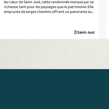
Au cœur de Saint-Just, cette randonnée marque par sa
richesse, tant pour les paysages que le patrimoine. Elle
emprunte de larges chemins offrant un panorama sur
les paysages ouverts dans la vallée du Canut, des
passages encaissés près de l'étang du Val, ou traverse
encore une végétation de landes sur le site de Cojoux.
Elle vous conduira également à travers des hameaux
Saint-Just
d'habitat traditionnel et sur les sites mégalithiques de
Tréal et Cojoux. Au départ de la boucle: parking,
toilettes, panneau de départ du circuit, Maison
Mégalithes et Landes. Cette balade fait partie d'une
sélection des "Plus belles balades" du département,
réalisé par Ille & Vilaine Tourisme.